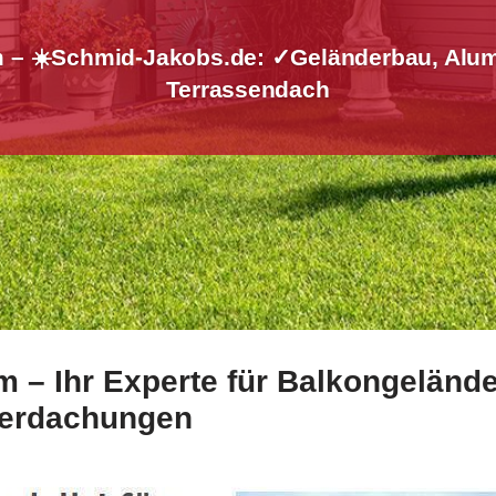
 – ☀️Schmid-Jakobs.de: ✓Geländerbau, Alum
Terrassendach
 – Ihr Experte für Balkongelände
Balkongeländer und ✓Geländerbau, Treppengeländer, Alumin
berdachungen