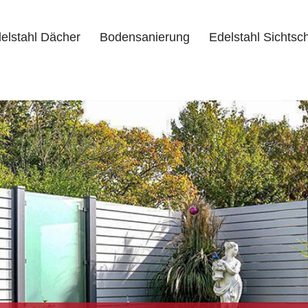
elstahl Dächer
Bodensanierung
Edelstahl Sichtsc
delstahl Dächer
Bodensanierung
Edelstahl Sichtschutz