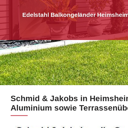
Edelstahl Balkongeländer Heimsheim
Schmid & Jakobs in Heimsheim
☀️Schmid-Jakobs.de für Heimsheim liefert Edelstahl 
Aluminium sowie Terrassenü