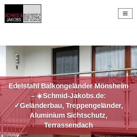
Zum
Inhalt
springen
Edelstahl Balkongeländer Mönsheim
– ☀️Schmid-Jakobs.de:
✓Geländerbau, Treppengeländer,
Aluminium Sichtschutz,
Terrassendach