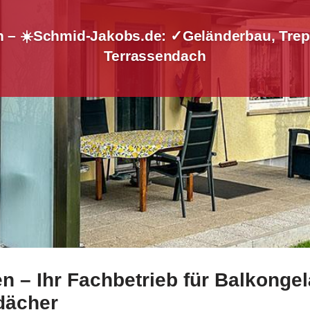
n – ☀️Schmid-Jakobs.de: ✓Geländerbau, Trep
Terrassendach
 – Ihr Fachbetrieb für Balkongel
dingen zu Edelstahl Balkongeländer und ✓Treppengeländer,
dächer