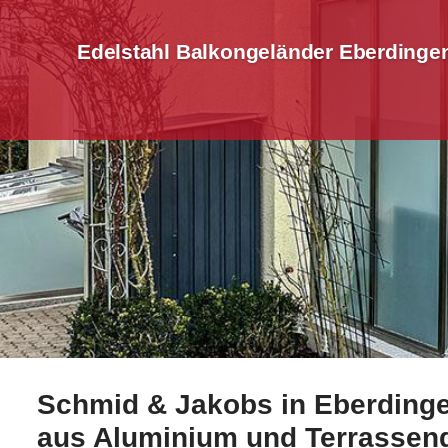
Edelstahl Balkongeländer Eberdinge
Schmid & Jakobs in Eberdingen
Informieren Sie sich bei ☀️Schmid-Jakobs.de in Eber
aus Aluminium und Terrassen