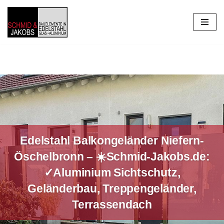
Zum
Inhalt
springen
Edelstahl Balkongeländer Niefern-
Öschelbronn – ☀️Schmid-Jakobs.de:
✓Aluminium Sichtschutz,
Geländerbau, Treppengeländer,
Terrassendach