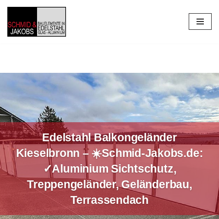
Zum
Inhalt
springen
Edelstahl Balkongeländer
Kieselbronn – ☀️Schmid-Jakobs.de:
✓Aluminium Sichtschutz,
Treppengeländer, Geländerbau,
Terrassendach