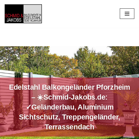
Zum
Inhalt
springen
Edelstahl Balkongeländer Pforzheim
– ☀️Schmid-Jakobs.de:
✓Geländerbau, Aluminium
Sichtschutz, Treppengeländer,
Terrassendach