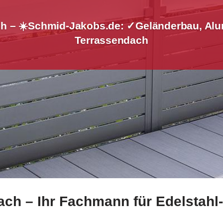
h – ☀️Schmid-Jakobs.de: ✓Geländerbau, Alu
Terrassendach
ch – Ihr Fachmann für Edelstahl
ern bei ☀️Schmid-Jakobs.de und ✓Aluminium Sichtschutz, 