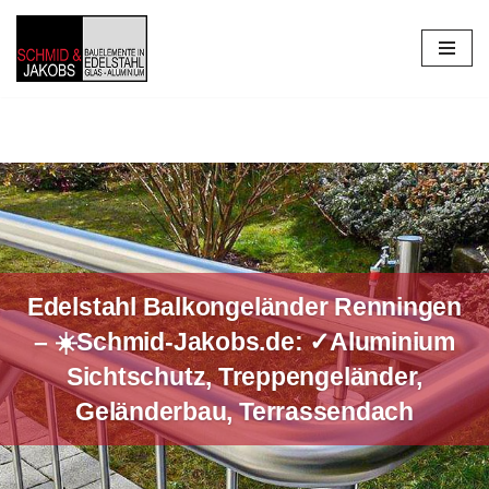
Zum
Inhalt
springen
Edelstahl Balkongeländer Renningen
– ☀️Schmid-Jakobs.de: ✓Aluminium
Sichtschutz, Treppengeländer,
Geländerbau, Terrassendach