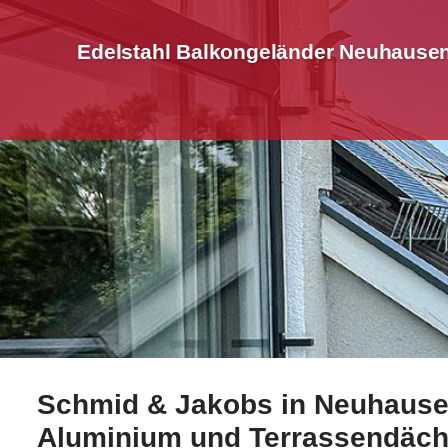
Edelstahl Balkongeländer Neuhausen
Schmid & Jakobs in Neuhausen
☀️Schmid-Jakobs.de für Neuhausen bietet Ihnen Edels
Aluminium und Terrassendäch