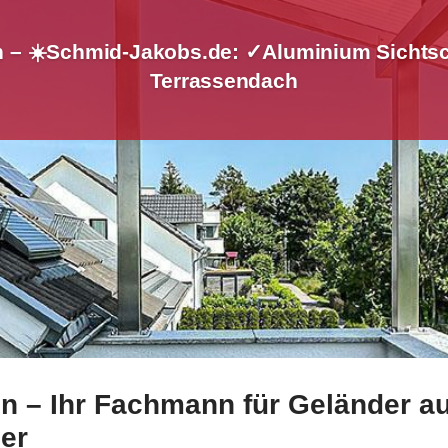
 – ☀️Schmid-Jakobs.de: ✓Aluminium Sichtsc
Terrassendach
 – Ihr Fachmann für Geländer au
tahl Balkongeländer sowie ✓Geländerbau, Aluminium Sichts
er