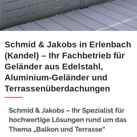
Sofort Edelstahl Balkongeländer in
Schmid & Jakobs in Erlenbach
Erlenbach
(
Kandel
) siche
(Kandel) – Ihr Fachbetrieb für
Geländer aus Edelstahl,
Aluminium-Geländer und
Terrassenüberdachungen