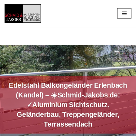
Zum
Inhalt
springen
Edelstahl Balkongeländer Erlenbach
(Kandel) – ☀️Schmid-Jakobs.de:
✓Aluminium Sichtschutz,
Geländerbau, Treppengeländer,
Terrassendach