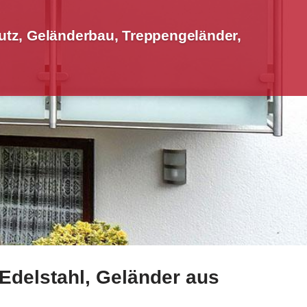
tz, Geländerbau, Treppengeländer,
 Edelstahl, Geländer aus
au, Aluminium Sichtschutz, Terrassendach. Jetzt verfügba