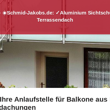
– ☀️Schmid-Jakobs.de: ✓Aluminium Sichtschu
Terrassendach
hre Anlaufstelle für Balkone aus
en bei ☀️Schmid-Jakobs.de und ✓Treppengeländer, Geländerb
rdachungen