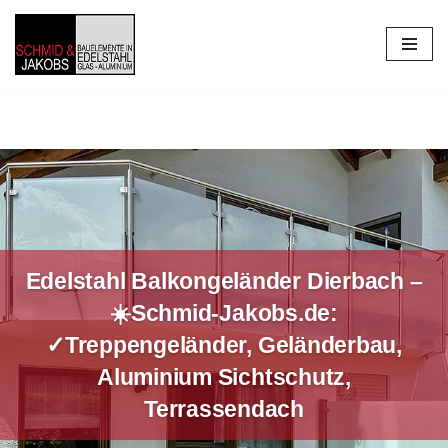
Zum
Inhalt
springen
Edelstahl Balkongeländer Dierbach –
☀️Schmid-Jakobs.de:
✓Treppengeländer, Geländerbau,
Aluminium Sichtschutz,
Terrassendach