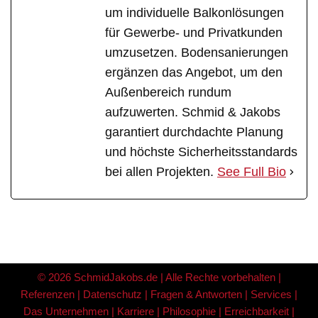
um individuelle Balkonlösungen
für Gewerbe- und Privatkunden
umzusetzen. Bodensanierungen
ergänzen das Angebot, um den
Außenbereich rundum
aufzuwerten. Schmid & Jakobs
garantiert durchdachte Planung
und höchste Sicherheitsstandards
bei allen Projekten.
See Full Bio
© 2026 SchmidJakobs.de | Alle Rechte vorbehalten |
Referenzen
|
Datenschutz
|
Fragen & Antworten
|
Services
|
Das Unternehmen
|
Karriere
|
Philosophie
|
Erreichbarkeit
|