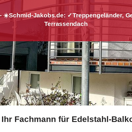
– ☀️Schmid-Jakobs.de: ✓Treppengeländer, G
Terrassendach
 Ihr Fachmann für Edelstahl-Balk
☀️Schmid-Jakobs.de und ✓Geländerbau, Aluminium Sichtschu