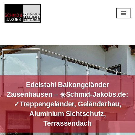
Zum
Inhalt
springen
Edelstahl Balkongeländer
Zaisenhausen – ☀️Schmid-Jakobs.de:
✓Treppengeländer, Geländerbau,
Aluminium Sichtschutz,
Terrassendach