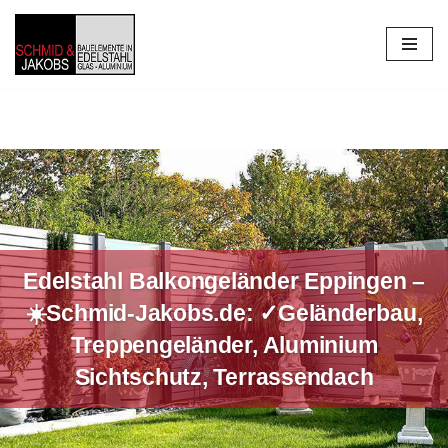
Zum
Inhalt
springen
Edelstahl Balkongeländer Eppingen –
☀️Schmid-Jakobs.de: ✓Geländerbau,
Treppengeländer, Aluminium
Sichtschutz, Terrassendach