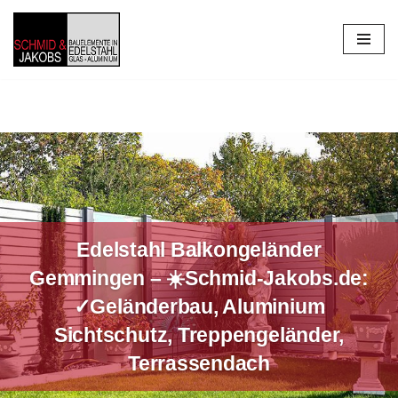
Zum
Inhalt
springen
Edelstahl Balkongeländer
Gemmingen – ☀️Schmid-Jakobs.de:
✓Geländerbau, Aluminium
Sichtschutz, Treppengeländer,
Terrassendach