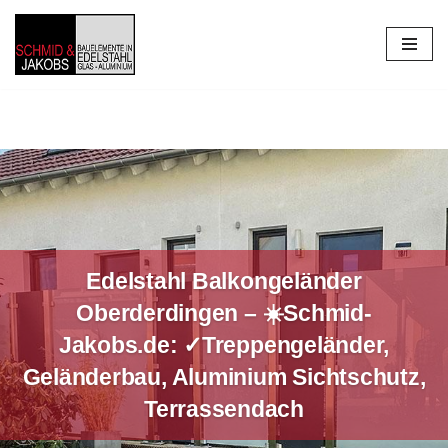
Zum
Inhalt
springen
Edelstahl Balkongeländer
Oberderdingen – ☀️Schmid-
Jakobs.de: ✓Treppengeländer,
Geländerbau, Aluminium Sichtschutz,
Terrassendach