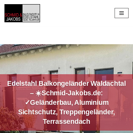
Zum
Inhalt
springen
Edelstahl Balkongeländer Waldachtal
– ☀️Schmid-Jakobs.de:
✓Geländerbau, Aluminium
Sichtschutz, Treppengeländer,
Terrassendach