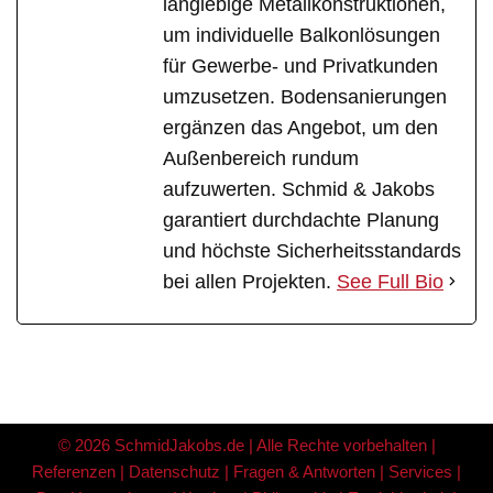
langlebige Metallkonstruktionen,
um individuelle Balkonlösungen
für Gewerbe- und Privatkunden
umzusetzen. Bodensanierungen
ergänzen das Angebot, um den
Außenbereich rundum
aufzuwerten. Schmid & Jakobs
garantiert durchdachte Planung
und höchste Sicherheitsstandards
bei allen Projekten.
See Full Bio
© 2026 SchmidJakobs.de | Alle Rechte vorbehalten |
Referenzen
|
Datenschutz
|
Fragen & Antworten
|
Services
|