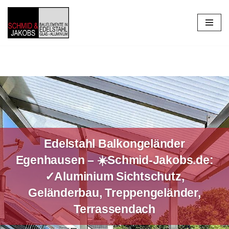
Zum
Inhalt
springen
Edelstahl Balkongeländer
Egenhausen – ☀️Schmid-Jakobs.de:
✓Aluminium Sichtschutz,
Geländerbau, Treppengeländer,
Terrassendach