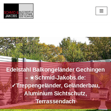
Zum
Inhalt
springen
Edelstahl Balkongeländer Gechingen
– ☀️Schmid-Jakobs.de:
✓Treppengeländer, Geländerbau,
Aluminium Sichtschutz,
Terrassendach