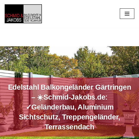
Zum
Inhalt
springen
Edelstahl Balkongeländer Gärtringen
– ☀️Schmid-Jakobs.de:
✓Geländerbau, Aluminium
Sichtschutz, Treppengeländer,
Terrassendach