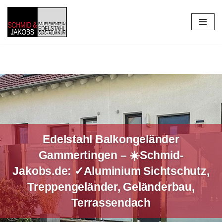
Zum
Inhalt
springen
Edelstahl Balkongeländer
Gammertingen – ☀️Schmid-
Jakobs.de: ✓Aluminium Sichtschutz,
Treppengeländer, Geländerbau,
Terrassendach