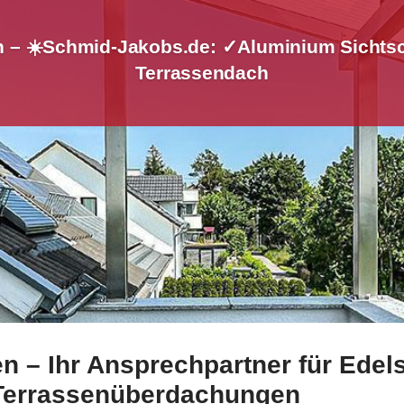
n – ☀️Schmid-Jakobs.de: ✓Aluminium Sichtsc
Terrassendach
 – Ihr Ansprechpartner für Edels
Edelstahl Balkongeländer sowie ✓Aluminium Sichtschutz, 
Terrassenüberdachungen