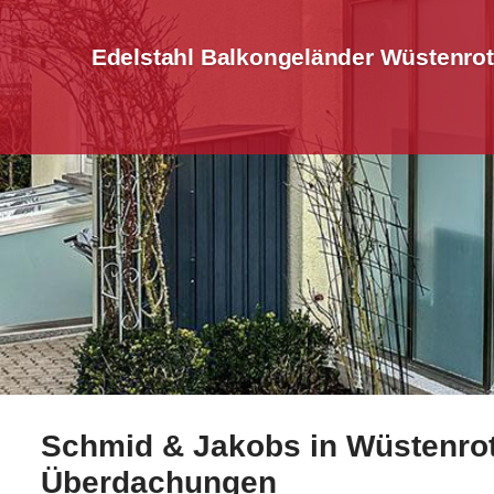
Edelstahl Balkongeländer Wüstenrot
Schmid & Jakobs in Wüstenrot 
☀️Schmid-Jakobs.de für Wüstenrot garantiert Edelsta
Überdachungen