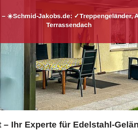
 – ☀️Schmid-Jakobs.de: ✓Treppengeländer, 
Terrassendach
– Ihr Experte für Edelstahl-Gel
hl Balkongeländer sowie ✓Treppengeländer, Aluminium Sich