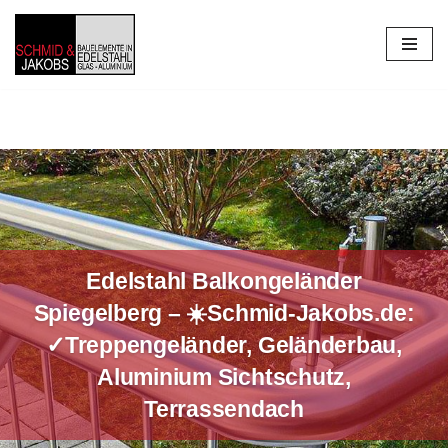
Zum
Inhalt
springen
Edelstahl Balkongeländer
Spiegelberg – ☀️Schmid-Jakobs.de:
✓Treppengeländer, Geländerbau,
Aluminium Sichtschutz,
Terrassendach