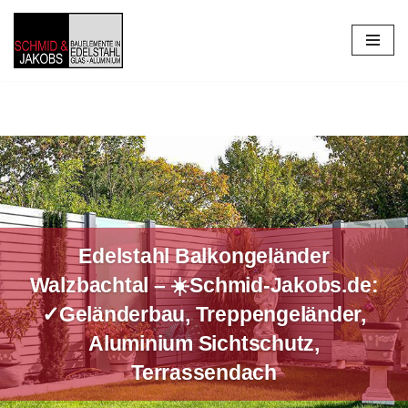
Zum
Inhalt
springen
Edelstahl Balkongeländer
Walzbachtal – ☀️Schmid-Jakobs.de:
✓Geländerbau, Treppengeländer,
Aluminium Sichtschutz,
Terrassendach