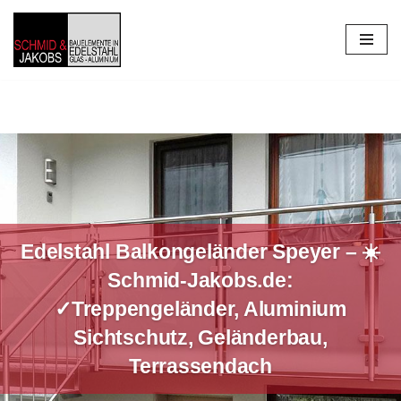
Zum
Inhalt
springen
Edelstahl Balkongeländer Speyer – ☀️
Schmid-Jakobs.de:
✓Treppengeländer, Aluminium
Sichtschutz, Geländerbau,
Terrassendach