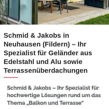
Alles Wichtige über Edelstahl Balkongeländer in
Schmid & Jakobs in
Neuhausen
(F
Neuhausen (Fildern) – Ihr
Spezialist für Geländer aus
Edelstahl und Alu sowie
Terrassenüberdachungen