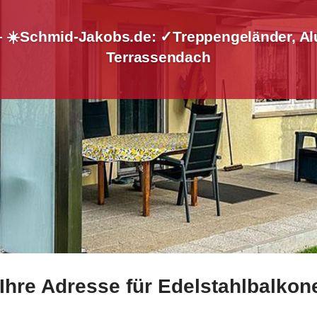
 – ☀️Schmid-Jakobs.de: ✓Treppengeländer, Al
Terrassendach
Ihre Adresse für Edelstahlbalko
lstahl Balkongeländer und ✓Geländerbau, Treppengeländer,