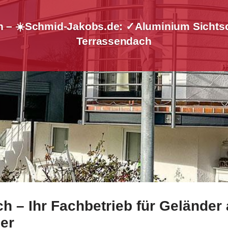
h – ☀️Schmid-Jakobs.de: ✓Aluminium Sichtsc
Terrassendach
 – Ihr Fachbetrieb für Geländer 
ken bei ☀️Schmid-Jakobs.de oder ✓Geländerbau, Treppengel
er