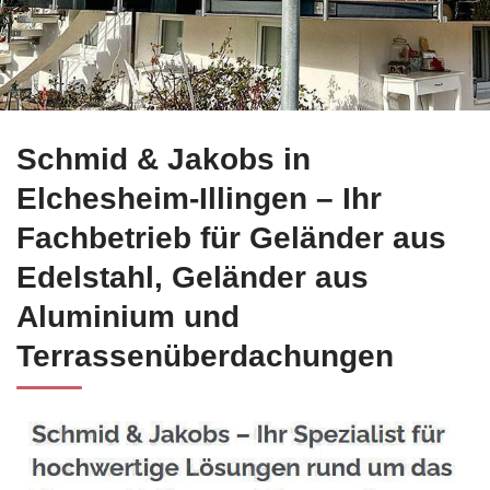
Kompetente Edelstahl Balkongeländer in Elchesheim-
Schmid & Jakobs in
Illingen
b
Elchesheim-Illingen – Ihr
Fachbetrieb für Geländer aus
Edelstahl, Geländer aus
Aluminium und
Terrassenüberdachungen