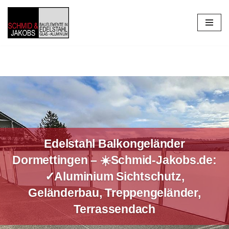
Zum
Inhalt
springen
Edelstahl Balkongeländer
Dormettingen – ☀️Schmid-Jakobs.de:
✓Aluminium Sichtschutz,
Geländerbau, Treppengeländer,
Terrassendach