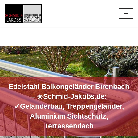
Zum
Inhalt
springen
Edelstahl Balkongeländer Birenbach
– ☀️Schmid-Jakobs.de:
✓Geländerbau, Treppengeländer,
Aluminium Sichtschutz,
Terrassendach