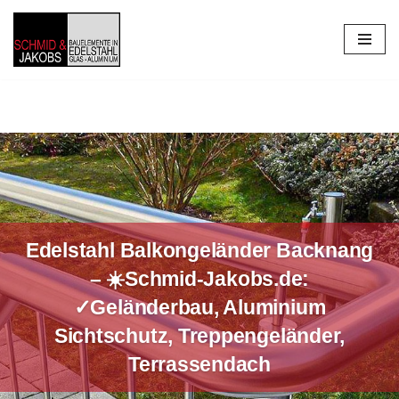
Zum
Inhalt
springen
Edelstahl Balkongeländer Backnang
– ☀️Schmid-Jakobs.de:
✓Geländerbau, Aluminium
Sichtschutz, Treppengeländer,
Terrassendach