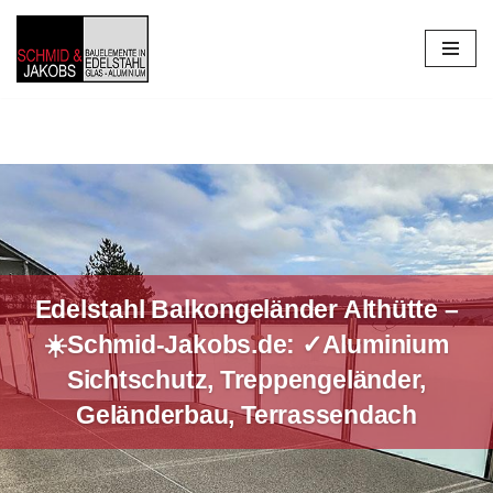
Zum
Inhalt
springen
Edelstahl Balkongeländer Althütte –
☀️Schmid-Jakobs.de: ✓Aluminium
Sichtschutz, Treppengeländer,
Geländerbau, Terrassendach