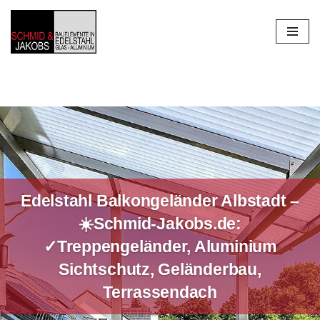
Zum
Inhalt
springen
Edelstahl Balkongeländer Albstadt –
☀️Schmid-Jakobs.de:
✓Treppengeländer, Aluminium
Sichtschutz, Geländerbau,
Terrassendach