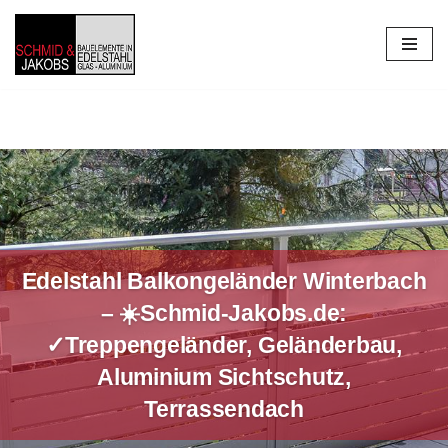
Zum
Inhalt
springen
Edelstahl Balkongeländer Winterbach
– ☀️Schmid-Jakobs.de:
✓Treppengeländer, Geländerbau,
Aluminium Sichtschutz,
Terrassendach