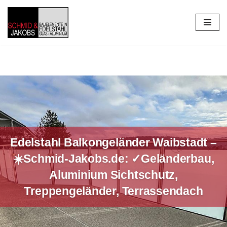
Zum
Inhalt
springen
Edelstahl Balkongeländer Waibstadt –
☀️Schmid-Jakobs.de: ✓Geländerbau,
Aluminium Sichtschutz,
Treppengeländer, Terrassendach