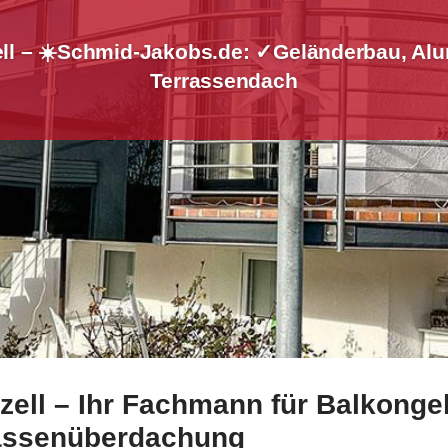
ll – ☀️Schmid-Jakobs.de: ✓Geländerbau, Alu
Terrassendach
ell – Ihr Fachmann für Balkongel
enkenzell bei ☀️Schmid-Jakobs.de und ✓Aluminium Sichtschu
rassenüberdachung