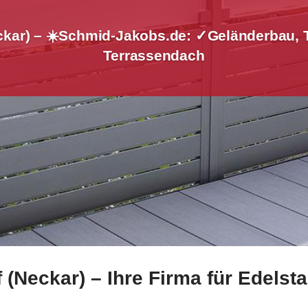
ckar) – ☀️Schmid-Jakobs.de: ✓Geländerbau, 
Terrassendach
(Neckar) – Ihre Firma für Edelst
 für Oberndorf (Neckar) bei ☀️Schmid-Jakobs.de und ✓Gelän