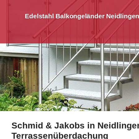
Edelstahl Balkongeländer Neidlinge
Schmid & Jakobs in Neidlingen
Edelstahl Balkongeländer für Neidlingen – entdecken
Terrassenüberdachung