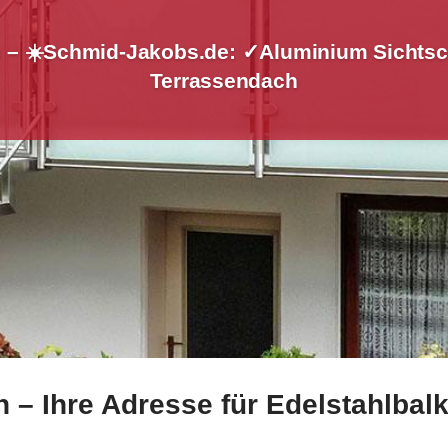
n – ☀️Schmid-Jakobs.de: ✓Aluminium Sichtsc
Terrassendach
 – Ihre Adresse für Edelstahlbal
 bei ☀️Schmid-Jakobs.de und ✓Treppengeländer, Aluminium 