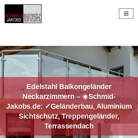
Zum
Inhalt
springen
Edelstahl Balkongeländer
Neckarzimmern – ☀️Schmid-
Jakobs.de: ✓Geländerbau, Aluminium
Sichtschutz, Treppengeländer,
Terrassendach