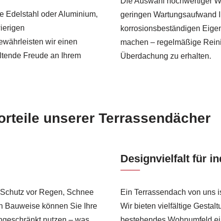
Die Auswahl hochwertiger Wer
e Edelstahl oder Aluminium,
geringen Wartungsaufwand I
ierigen
korrosionsbeständigen Eige
ewährleisten wir einen
machen – regelmäßige Reini
altende Freude an Ihrem
Überdachung zu erhalten.
orteile unserer Terrassendächer
Designvielfalt für 
 Schutz vor Regen, Schnee
Ein Terrassendach von uns is
en Bauweise können Sie Ihre
Wir bieten vielfältige Gestal
ngeschränkt nutzen – was
bestehendes Wohnumfeld ein