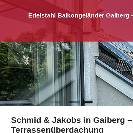
Edelstahl Balkongeländer Gaiberg 
Schmid & Jakobs in Gaiberg – 
Bei ☀️Schmid-Jakobs.de für Gaiberg: Edelstahl Balko
Terrassenüberdachung