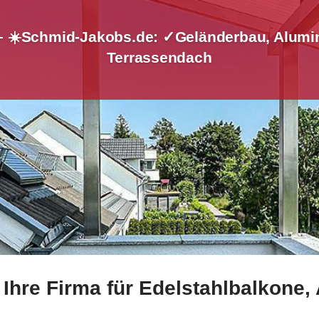
– ☀️Schmid-Jakobs.de: ✓Geländerbau, Alumi
Terrassendach
Ihre Firma für Edelstahlbalkone
ngeländer oder ✓Geländerbau, Treppengeländer, Aluminium 