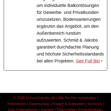
um individuelle Balkonlösungen
für Gewerbe- und Privatkunden
umzusetzen. Bodensanierungen
ergänzen das Angebot, um den
Außenbereich rundum
aufzuwerten. Schmid & Jakobs
garantiert durchdachte Planung
und höchste Sicherheitsstandards
bei allen Projekten.
See Full Bio
© 2026 SchmidJakobs.de | Alle Rechte vorbehalten |
Referenzen
|
Datenschutz
|
Fragen & Antworten
|
Services
|
Das Unternehmen
|
Karriere
|
Philosophie
|
Erreichbarkeit
|