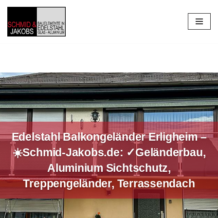
Zum
Inhalt
springen
Edelstahl Balkongeländer Erligheim –
☀️Schmid-Jakobs.de: ✓Geländerbau,
Aluminium Sichtschutz,
Treppengeländer, Terrassendach