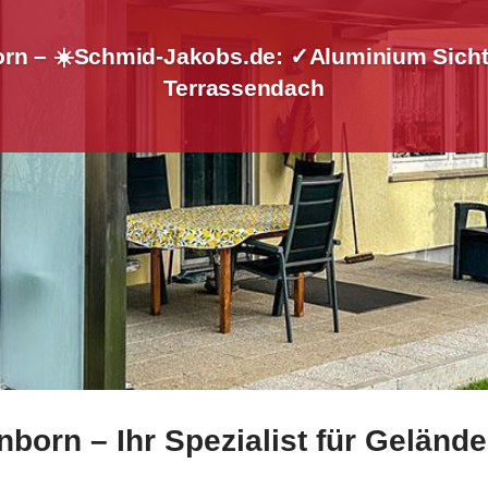
rn – ☀️Schmid-Jakobs.de: ✓Aluminium Sicht
Terrassendach
orn – Ihr Spezialist für Gelände
Schönborn für Edelstahl Balkongeländer oder ✓Aluminium S