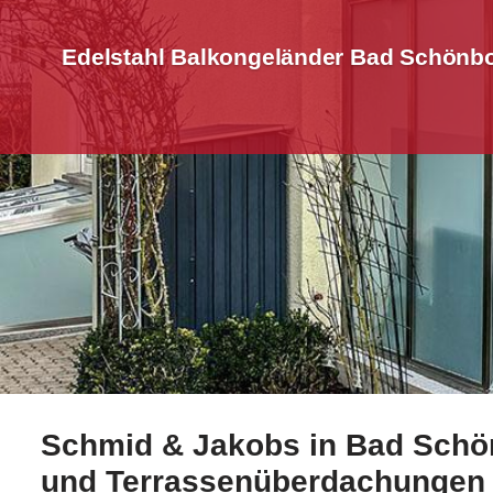
Edelstahl Balkongeländer Bad Schönbo
Schmid & Jakobs in Bad Schönb
Informieren Sie sich bei ☀️Schmid-Jakobs.de in Bad 
und Terrassenüberdachungen