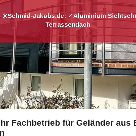
– ☀️Schmid-Jakobs.de: ✓Aluminium Sichtschu
Terrassendach
hr Fachbetrieb für Geländer aus 
rg bei ☀️Schmid-Jakobs.de oder ✓Aluminium Sichtschutz, G
n