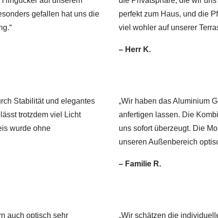
r Hingucker auf unserem
die Privatsphäre, die wir un
esonders gefallen hat uns die
perfekt zum Haus, und die Pfle
ng.“
viel wohler auf unserer Terra
– Herr K.
ch Stabilität und elegantes
„Wir haben das Aluminium G
ässt trotzdem viel Licht
anfertigen lassen. Die Komb
reis wurde ohne
uns sofort überzeugt. Die Mo
unseren Außenbereich optisch
– Familie R.
ern auch optisch sehr
„Wir schätzen die individue