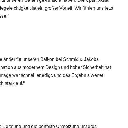
s für unseren Garten gewünscht haben. Die Optik passt
geleichtigkeit ist ein großer Vorteil. Wir fühlen uns jetzt
sse.“
eländer für unseren Balkon bei Schmid & Jakobs
ination aus modernem Design und hoher Sicherheit hat
ntage war schnell erledigt, und das Ergebnis wertet
 stark auf.“
lle Beratung und die perfekte Umsetzung unseres